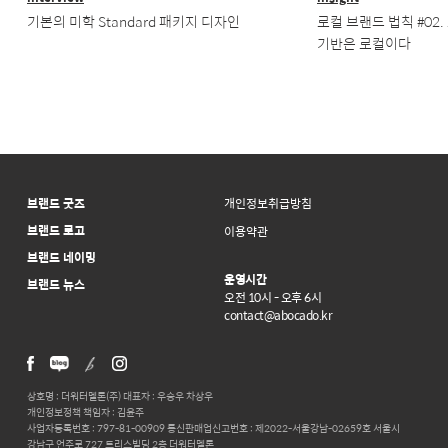
기본의 미학 Standard 패키지 디자인
로컬 브랜드 법칙 #02
기반은 로컬이다
브랜드 굿즈
개인정보취급방침
브랜드 로고
이용약관
브랜드 네이밍
운영시간
브랜드 뉴스
오전 10시 - 오후 6시
contact@abocado.kr
상호명 : 더워터멜론(주) 대표자 : 우승우 차상우
개인정보정책 책임자 : 김윤주
사업자등록번호 : 797-81-00909 통신판매업신고번호 : 제2022-서울강남-02659호 서울시
강남구 언주로 727 트리스빌딩 2층 더워터멜론