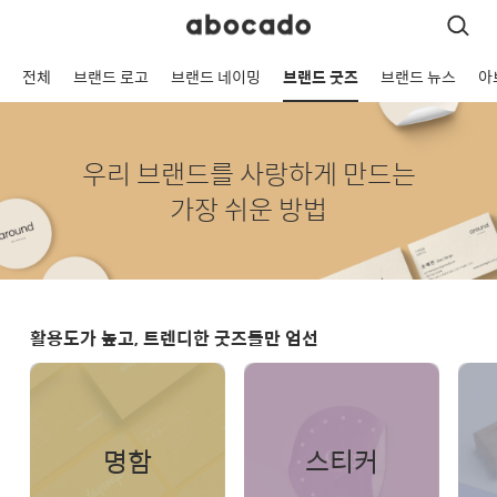
전체
브랜드 로고
브랜드 네이밍
브랜드 굿즈
브랜드 뉴스
아
우리 브랜드를 사랑하게 만드는
가장 쉬운 방법
활용도가 높고, 트렌디한 굿즈들만 엄선
명함
스티커