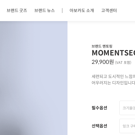
브랜드 굿즈
브랜드 뉴스
아보카도 소개
고객센터
브랜드 멘토링
MOMENTSE
29,900원
(VAT 포함)
세련되고 도시적인 느낌의
어우러지는 디자인입니다
필수옵션
크기을(
선택옵션
잉크 구