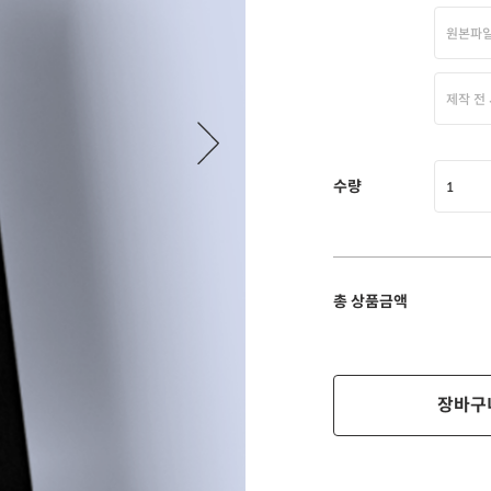
원본파일
제작 전
수량
1
총 상품금액
장바구