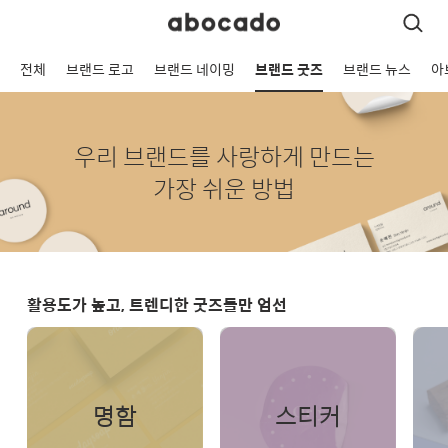
전체
브랜드 로고
브랜드 네이밍
브랜드 굿즈
브랜드 뉴스
아
우리 브랜드를 사랑하게 만드는
가장 쉬운 방법
활용도가 높고, 트렌디한 굿즈들만 엄선
명함
스티커