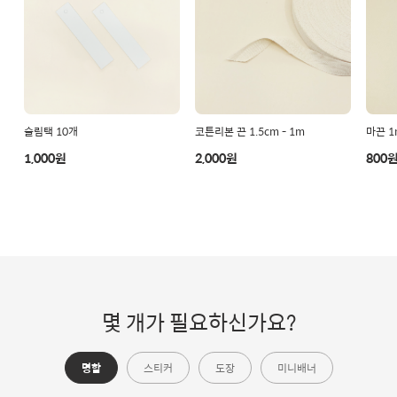
슬림택 10개
코튼리본 끈 1.5cm - 1m
마끈 1
1,000원
2,000원
800
몇 개가 필요하신가요?
명함
스티커
도장
미니배너