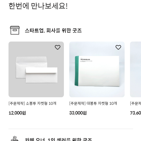
한번에 만나보세요!
스타트업, 회사를 위한 굿즈
[주문제작] 소봉투 자켓형 10개
[주문제작] 대봉투 자켓형 10개
[주문제
12,000원
33,000원
73,6
카페 오너, 1인 셀러를 위한 굿즈