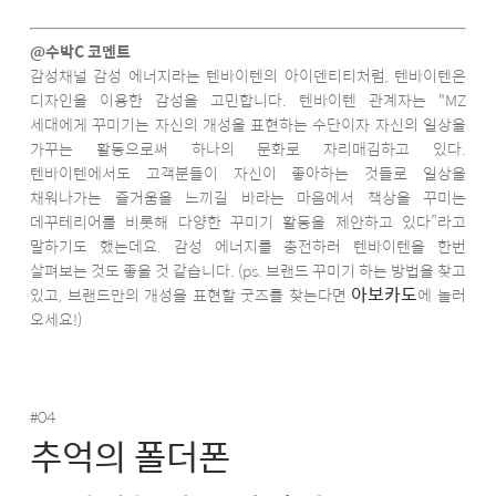
@수박C 코멘트
감성채널 감성 에너지라는 텐바이텐의 아이덴티티처럼, 텐바이텐은
디자인을 이용한 감성을 고민합니다. 텐바이텐 관계자는 "MZ
세대에게 꾸미기는 자신의 개성을 표현하는 수단이자 자신의 일상을
가꾸는 활동으로써 하나의 문화로 자리매김하고 있다.
텐바이텐에서도 고객분들이 자신이 좋아하는 것들로 일상을
채워나가는 즐거움을 느끼길 바라는 마음에서 책상을 꾸미는
데꾸테리어를 비롯해 다양한 꾸미기 활동을 제안하고 있다”라고
말하기도 했는데요. 감성 에너지를 충전하러 텐바이텐을 한번
살펴보는 것도 좋을 것 같습니다. (ps. 브랜드 꾸미기 하는 방법을 찾고
아보카도
있고, 브랜드만의 개성을 표현할 굿즈를 찾는다면
에 놀러
오세요!)
#04
추억의 폴더폰