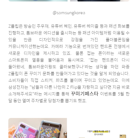
@samsungkorea
Z플립은 방송인 주우재, 유튜버 혜인, 유튜버 헤이즐 등과 패션 화보를
진행하고, 톰브라운 에디션을 출시하는 등 패션 아이템처럼 이용될 수
있을 만큼 디자인적으로 강점을 가진 폴더블폰임을
커뮤니케이션했는데요. 카메라 기능으로 번져있던 핸드폰 전쟁에서
새로운 디자인을 제시하고 있죠. 물론 접는 폰이라는 새로운
스마트폰의 열풍을 불어옴과 동시예요. '접는 핸드폰이 다시
돌아왔네, 톰브라운이랑도 콜라보했구나'라는 생각을 하던 와중
Z플립이 폰 꾸미기 문화를 만들어가고 있다는 것을 알게 되었습니다.
소비자들이 직접 스티커, 파츠를 붙이며 꾸미고 있었는데요. 이에
삼성전자는 "남들과 다른 나만의 Z Flip을 자랑하고 싶다면 지금 바로
꾸미기페스타
소개해주세요"라는 메시지를 통해
이벤트를 5월 한
달 동안 열며 주차별로 당첨자를 뽑기도 했죠.