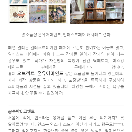
@소품샵 온유어마인드, 일러스트페어 해시태그 결과
매년 열리는 일러스트레이션 페어에 꾸준히 참여하는 이들도 많고,
일러스트 페어에서 마음에 드는 작가를 알아가 작가의 팬이 되는
경우도 있죠. 작가가 자신만의 특징이 담긴 떡메모지, 마스킹
테이프를 판매하면 구매하기도 합니다.
오브젝트
온유어마인드
홍대
,
같은 소품샵도 늘어나고 있는데요.
자체 제작 상품을 팔기도 하고, 포장방법을 독특하게 구성하여
소비자들의 시선을 끌고 있습니다. 다양한 곳에서 꾸미는 욕구를
자극하니, 안 꾸밀 수가 없겠어요!
@수박C 코멘트
처음에 떡메, 인스라는 용어를 듣고 이건 무슨 외계어지? 못
알아들었습니다. 인스는 인스타 스토리 아닌가 하기도 했구요(ㅜㅜ).
그러다 떡메모지는 한쪽면만 풀을 붙여 엮은 방식인 떡제본으로