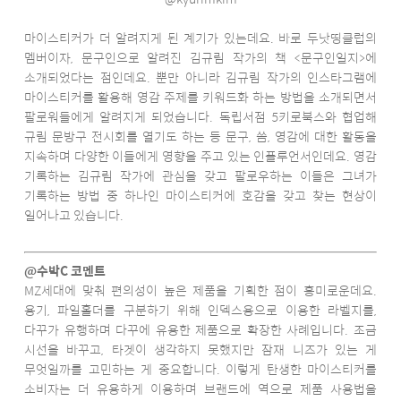
마이스티커가 더 알려지게 된 계기가 있는데요. 바로 두낫띵클럽의
멤버이자, 문구인으로 알려진 김규림 작가의 책 <문구인일지>에
소개되었다는 점인데요. 뿐만 아니라 김규림 작가의 인스타그램에
마이스티커를 활용해 영감 주제를 키워드화 하는 방법을 소개되면서
팔로워들에게 알려지게 되었습니다. 독립서점 5키로북스와 협업해
규림 문방구 전시회를 열기도 하는 등 문구, 씀, 영감에 대한 활동을
지속하며 다양한 이들에게 영향을 주고 있는 인플루언서인데요. 영감
기록하는 김규림 작가에 관심을 갖고 팔로우하는 이들은 그녀가
기록하는 방법 중 하나인 마이스티커에 호감을 갖고 찾는 현상이
일어나고 있습니다.
@수박C 코멘트
MZ세대에 맞춰 편의성이 높은 제품을 기획한 점이 흥미로운데요.
용기, 파일홀더를 구분하기 위해 인덱스용으로 이용한 라벨지를,
다꾸가 유행하며 다꾸에 유용한 제품으로 확장한 사례입니다. 조금
시선을 바꾸고, 타겟이 생각하지 못했지만 잠재 니즈가 있는 게
무엇일까를 고민하는 게 중요합니다. 이렇게 탄생한 마이스티커를
소비자는 더 유용하게 이용하며 브랜드에 역으로 제품 사용법을