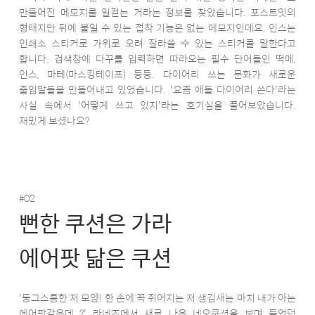
만들어진 메모지를 일컫는 거라는 정보를 찾았습니다. 포스트잇의
형태지만 뒤에 붙일 수 있는 접착 기능은 없는 메모지인데요. 인스는
인쇄소 스티커로 가위로 오려 잘라쓸 수 있는 스티커를 말한다고
합니다. 검색창에 다꾸를 입력하면 따라오는 필수 단어들인 떡메,
인스, 마테(마스킹테이프) 등등. 다이어리 쓰는 문화가 새로운
줄임말들을 만들어내고 있었습니다. '요즘 애들 다이어리 쓴다'라는
사실 속에서 '어떻게 쓰고 있지'라는 호기심을 풀어보았습니다.
재밌게 보셨나요?
#02
뻔한 쿠션은 가라
에어팟 닮은 쿠션
'둥그스름한 저 모양! 한 손에 꼭 쥐어지는 저 생김새는 마치 내가 아는
에어팟같은데..?' 라네즈에서 새로 나온 네오쿠션을 보며 들었던