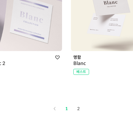
커
명함
c 2
Blanc
베스트
1
2