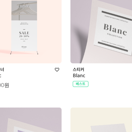
배너
스티커
c
Blanc
베스트
800원