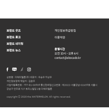
브랜드 굿즈
개인정보취급방침
브랜드 로고
이용약관
브랜드 네이밍
운영시간
브랜드 뉴스
오전 10시 - 오후 6시
contact@abocado.kr
상호명 : 더워터멜론(주) 대표자 : 우승우 차상우
개인정보정책 책임자 : 김윤주
사업자등록번호 : 797-81-00909 통신판매업신고번호 : 제2022-서울강남-02659호 서울시
강남구 언주로 727 트리스빌딩 2층 더워터멜론
copyright ⓒ 2020 the.WATERMELON. All rights reserved.