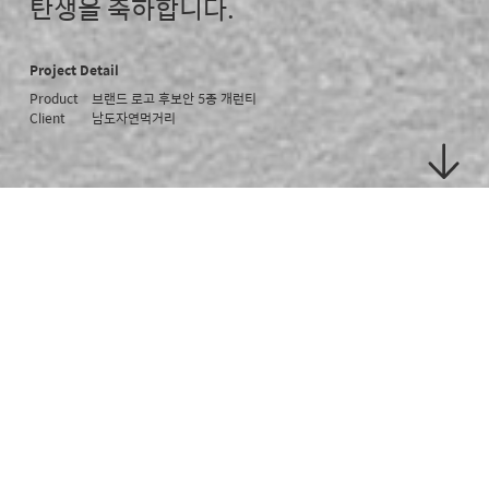
탄생을 축하합니다.
Project Detail
Product
브랜드 로고 후보안 5종 개런티
Client
남도자연먹거리
브랜드 방향성 & 디자인 선호도
키워드
브랜드명
선도농업인들 중심 먹거리 소개,
남도자연먹거리
믿고 먹을 수 있음, 현장방문을
통한 꼼꼼한 검수
업종
요식업/식음료